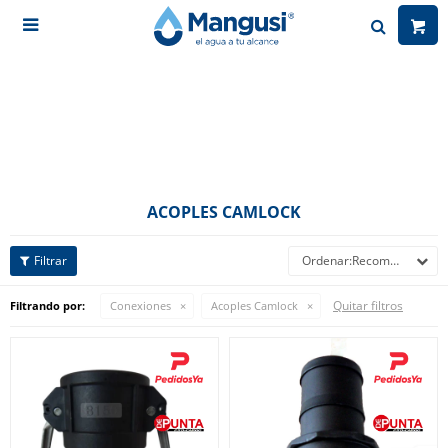

ACOPLES CAMLOCK
Recomendados
Quitar filtros
Filtrando por:
Conexiones
Acoples Camlock