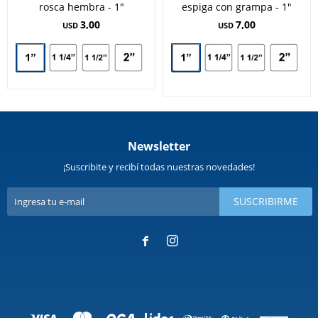
rosca hembra - 1"
espiga con grampa - 1"
3,00
7,00
USD
USD
Newsletter
¡Suscribite y recibí todas nuestras novedades!
SUSCRIBIRME

