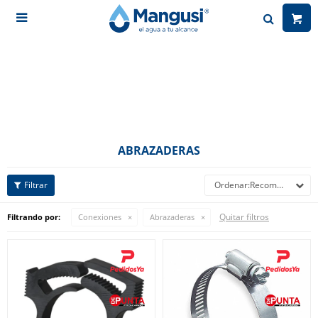

ABRAZADERAS
Recomendados
Quitar filtros
Filtrando por:
Conexiones
Abrazaderas