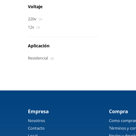
Voltaje
220v
(1)
12v
(1)
Aplicación
Residencial
(2)
Empresa
Compra
Nosotros
Como compra
Contacto
Términos y con
Local
Envíos y devol