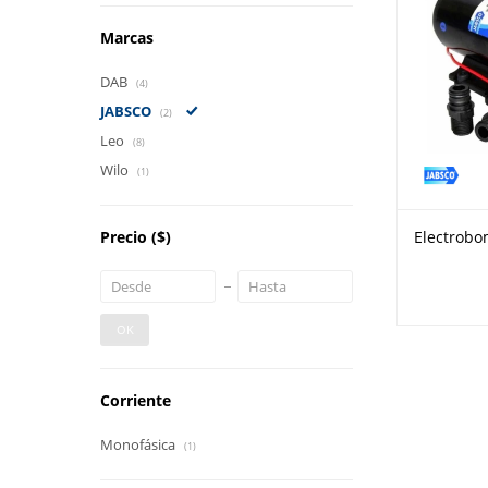
Marcas
DAB
(4)
JABSCO
(2)
Leo
(8)
Wilo
(1)
Precio
($)
Electrob
OK
Corriente
Monofásica
(1)