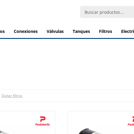
bos
conexiones
válvulas
tanques
filtros
elect
Quitar filtros