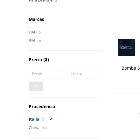
Para Drenaje
(8)
Marcas
DAB
(4)
PM
(3)
Precio
($)
Bomba Su
OK
Procedencia
Italia
(7)
China
(16)