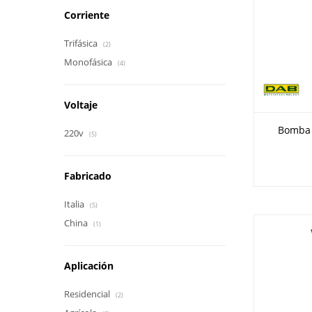
Corriente
Trifásica
(2)
Monofásica
(4)
Voltaje
Bomba 
220v
(5)
Fabricado
Italia
(5)
China
(1)
Aplicación
Residencial
(2)