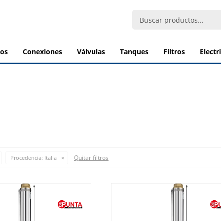
bos
conexiones
válvulas
tanques
filtros
elect
Quitar filtros
Procedencia:
Italia