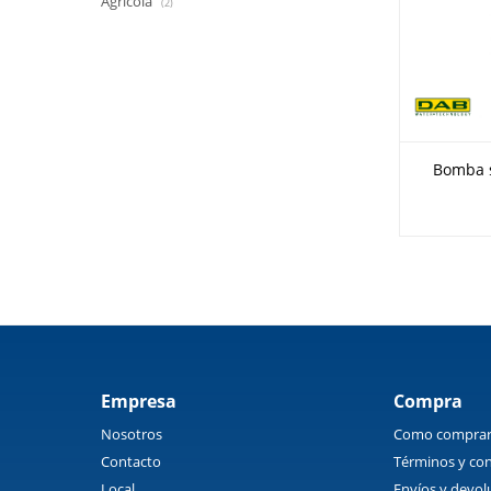
Agrícola
(2)
Bomba 
Empresa
Compra
Nosotros
Como compra
Contacto
Términos y con
Local
Envíos y devol