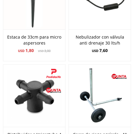
Estaca de 33cm para micro
Nebulizador con válvula
aspersores
anti drenaje 30 lts/h
1,80
7,60
USD
3,00
USD
USD