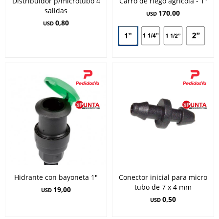
Distribuidor p/microtubo 4
Carro de riego agrícola - 1"
salidas
170,00
USD
0,80
USD
Hidrante con bayoneta 1"
Conector inicial para micro
tubo de 7 x 4 mm
19,00
USD
0,50
USD