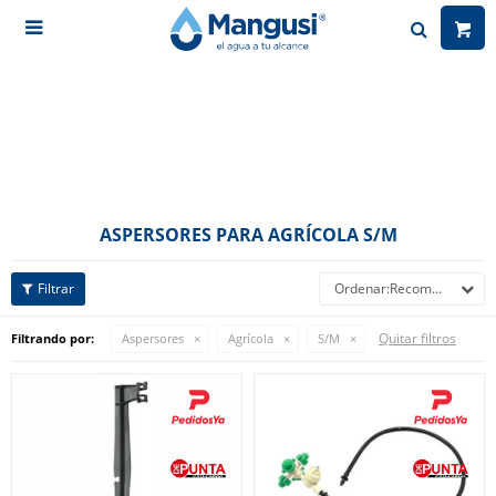

ASPERSORES PARA AGRÍCOLA S/M
Recomendados
Quitar filtros
Filtrando por:
Aspersores
Agrícola
S/M