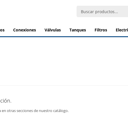
bos
conexiones
válvulas
tanques
filtros
elect
ción.
a en otras secciones de nuestro catálogo.