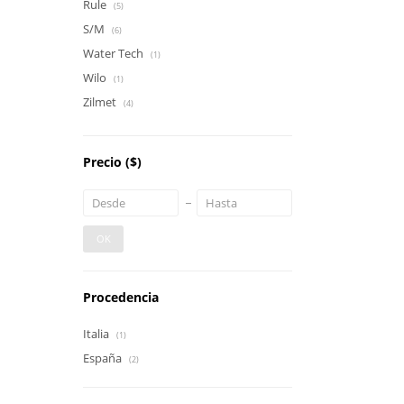
Rule
(5)
S/M
(6)
Water Tech
(1)
Wilo
(1)
Zilmet
(4)
Precio
($)
OK
Procedencia
Italia
(1)
España
(2)