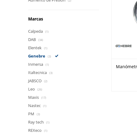
Aumento de Presión
(2)
Marcas
Calpeda
(1)
DAB
(34)
Elentek
(1)
Genebre
(3)
Inmersa
(1)
Manómetr
Italtecnica
(3)
JABSCO
(2)
Leo
(26)
Maxis
(17)
Nastec
(1)
PM
(3)
Ray tech
(1)
REXeco
(1)