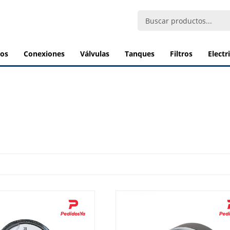
bos
conexiones
válvulas
tanques
filtros
elect