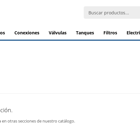
bos
conexiones
válvulas
tanques
filtros
elect
ción.
a en otras secciones de nuestro catálogo.