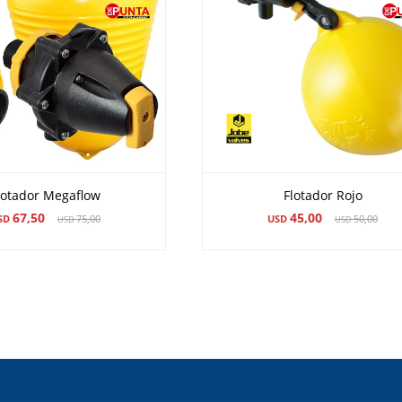
lotador Megaflow
Flotador Rojo
67,50
45,00
SD
75,00
USD
50,00
USD
USD