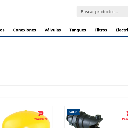
bos
conexiones
válvulas
tanques
filtros
elect