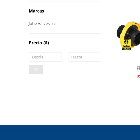
Marcas
Jobe Valves
(3)
Precio
($)
F
OK
U