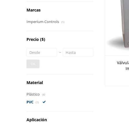
Marcas
Imperium Controls
(1)
Precio
($)
Válvul
OK
I
Material
Plástico
(4)
PVC
(1)
Aplicación