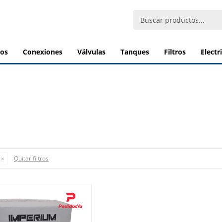
bos
conexiones
válvulas
tanques
filtros
elect
Quitar filtros