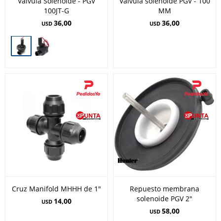
Válvula Solenoide - PGV
Válvula solenoide PGV - 100
100JT-G
MM
36,00
36,00
USD
USD
Cruz Manifold MHHH de 1"
Repuesto membrana
solenoide PGV 2"
14,00
USD
58,00
USD