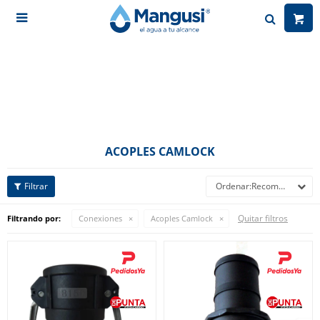

ACOPLES CAMLOCK
Recomendados
Quitar filtros
Filtrando por:
Conexiones
Acoples Camlock