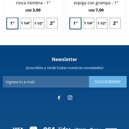
rosca hembra - 1"
espiga con grampa - 1"
3,00
7,00
USD
USD
Newsletter
¡Suscribite y recibí todas nuestras novedades!
SUSCRIBIRME

