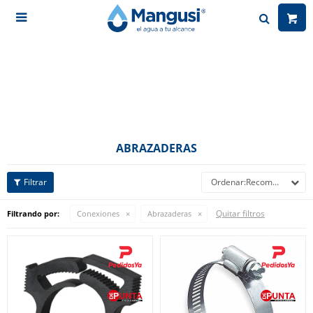

ABRAZADERAS
Recomendados
Quitar filtros
Filtrando por:
Conexiones
Abrazaderas