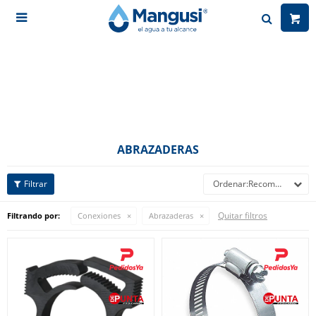

ABRAZADERAS
Recomendados
Quitar filtros
Filtrando por:
Conexiones
Abrazaderas