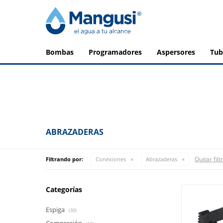
bombas
programadores
aspersores
tu
ABRAZADERAS
Quitar filt
Filtrando por:
Conexiones
Abrazaderas
Categorías
Espiga
(30)