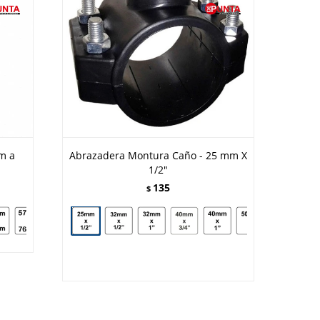
m a
Abrazadera Montura Caño - 25 mm X
1/2"
135
$