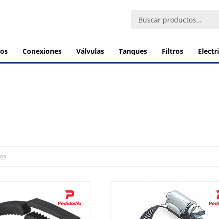
bos
conexiones
válvulas
tanques
filtros
elect
ros