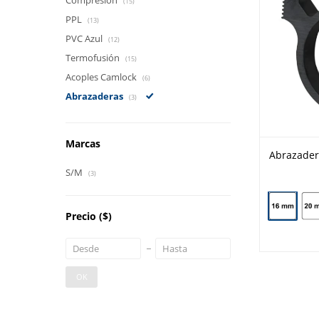
Compresión
(15)
PPL
(13)
PVC Azul
(12)
Termofusión
(15)
Acoples Camlock
(6)
Abrazaderas
(3)
Marcas
Abrazader
S/M
(3)
Precio
($)
OK