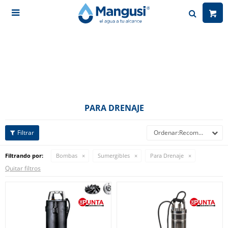

PARA DRENAJE
Recomendados
Filtrando por:
Bombas
Sumergibles
Para Drenaje
Quitar filtros