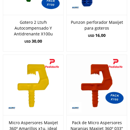
Gotero 2 Lts/h
Punzon perforador Maxijet
Autocompensado Y
para goteros
Antidrenante X100u
16,00
USD
30,00
USD
Micro Aspersores Maxijet
Pack de Micro Aspersores
360º Amarillos x1u. ideal
Naranjas Maxijet 360º 033"