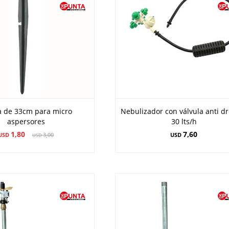
a de 33cm para micro
Nebulizador con válvula anti d
aspersores
30 lts/h
1,80
7,60
USD
3,00
USD
USD