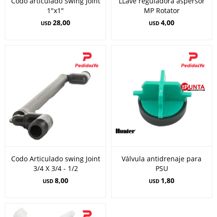
Codo articulado Swing Joint
LLave reguladora aspersor
1"x1"
MP Rotator
28,00
4,00
USD
USD
Codo Articulado swing Joint
Válvula antidrenaje para
3/4 X 3/4 - 1/2
PSU
8,00
1,80
USD
USD